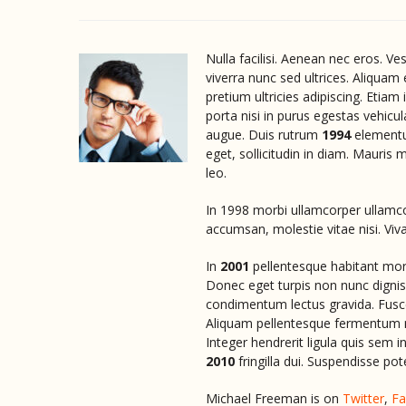
Nulla facilisi. Aenean nec eros. V
viverra nunc sed ultrices. Aliquam
pretium ultricies adipiscing. Etiam
porta nisi in purus egestas vehicula.
augue. Duis rutrum
1994
elementu
eget, sollicitudin in diam. Mauris m
leo.
In 1998 morbi ullamcorper ullamco
accumsan, molestie vitae nisi. Viv
In
2001
pellentesque habitant morb
Donec eget turpis non nunc digniss
condimentum lectus gravida. Fusce
Aliquam pellentesque fermentum nun
Integer hendrerit ligula quis sem i
2010
fringilla dui. Suspendisse pot
Michael Freeman is on
Twitter
,
Fa