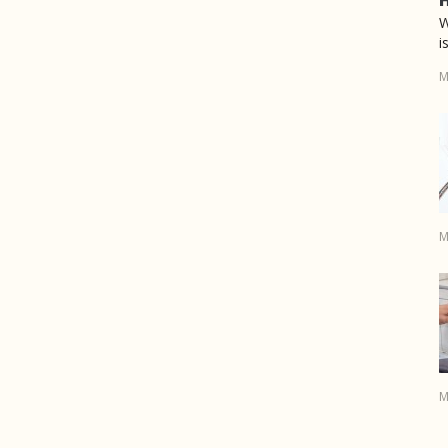
W
i
M
M
M