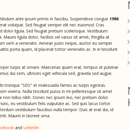
estibulum ante ipsum primis in faucibu. Suspendisse congue
1986
 erat volutpat. Sed feugiat semper elit nec euismod. Cras
 id dolor ligula. Sed feugiat pretium scelerisque. Vestibulum
 Mauris ligula dolor, facilisis vel varius sit amet, fringilla at
m sem a venenatis. Aenean justo neque, auctor eu semper
attis porta quam, id placerat tortor venenatis ac. In in tincidunt
rper turpis at ornare. Maecenas quam erat, tempus et pulvinar
amus dui sem, ultricies eget vehicula sed, gravida sed augue.
i tristique "SEO" et malesuada fames ac turpis egestas.
im viverra. Nulla tincidunt purus in mi pellentesque sit amet
 non tellus nibh. Donec nec ipsum leo, nec pretium dolor.
c, eu vestibulum felis vulputate ac. Sed quis lacus tortor.
nterdum vestibulum faucibus nulla tempor. Duis at erat dui, id
enti. Mauris in laoreet urna.
cebook
and
LinkedIn